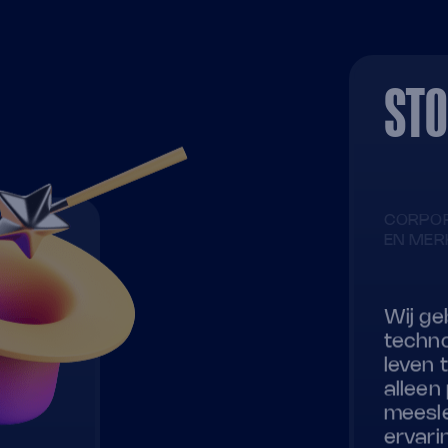
STO
CORPOR
EN MER
Wij ge
techno
leven 
alleen
meesle
ervari