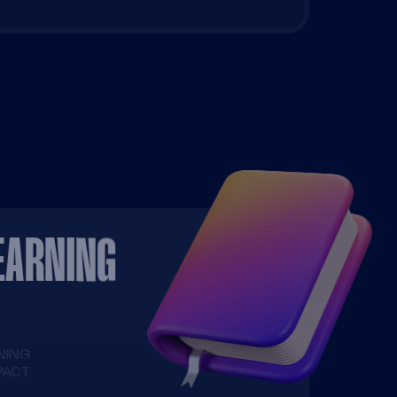
EARNING
RNING
PACT