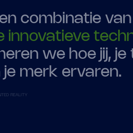
en combinatie va
 innovatieve tech
eren we hoe jij, je
n je merk ervaren.
TED REALITY