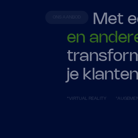
Met e
ONS AANBOD
en andere
transform
je klante
*VIRTUAL REALITY
°AUGEMEN