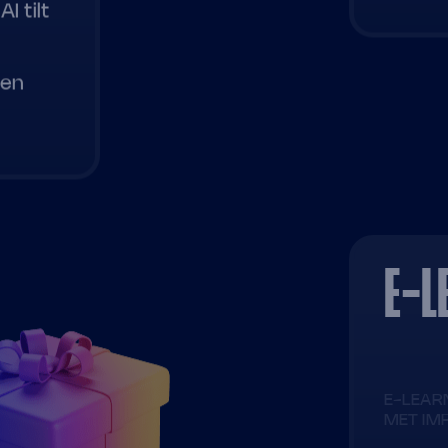
I tilt
n
ten
E-L
E-LEA
MET IM