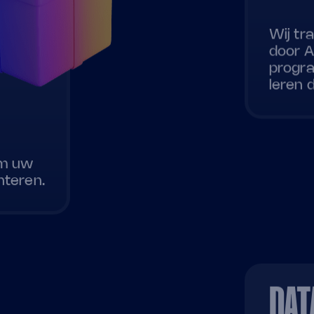
Wij tr
door A
progra
leren d
om uw
nteren.
DAT