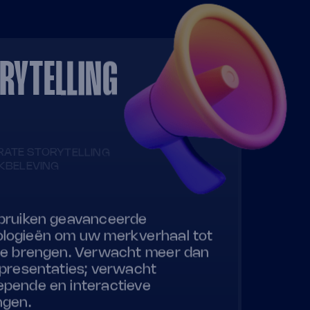
RYTELLING
ATE STORYTELLING
KBELEVING
bruiken geavanceerde
logieën om uw merkverhaal tot
te brengen. Verwacht meer dan
 presentaties; verwacht
pende en interactieve
ngen.