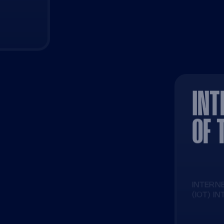
INT
OF 
INTERN
(IOT) I