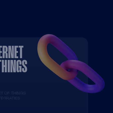
ERNET
THINGS
ET OF THINGS
NTEGRATIES