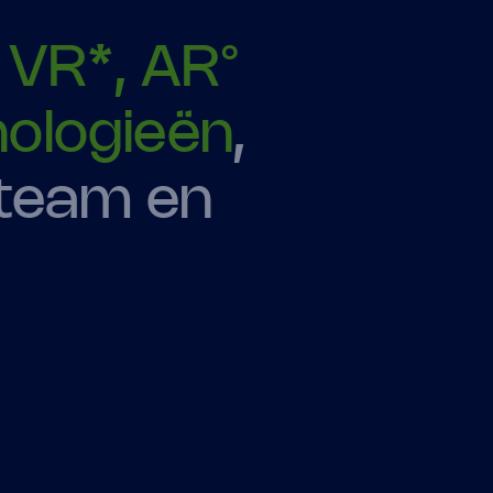
n
VR*, AR°
nologieën
,
 team en