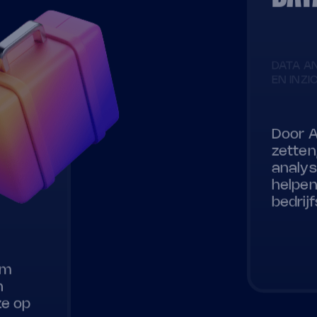
DATA A
EN INZI
Door A
zetten
analys
helpen
bedrij
om
h
ze op